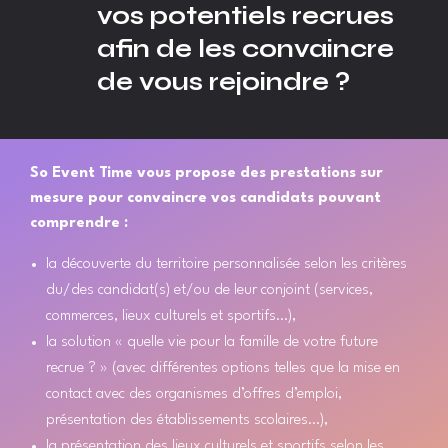
vos potentiels recrues
afin de les convaincre
de vous rejoindre ?
So Event Time vous propose des prestations sur
mesure pour convaincre vos candidats pouvant
comprendre :
la découverte du territoire personnalisée selon les critères
du/des candidat(s) et/ou de leur conjoint (services,
commerces, lieux culturels et sportifs…),
la solution « quelle vie pour la famille de votre future
recrue ? » (avec différentes options telles que la mise en
contact avec des organismes d’offres d’emploi,
présentation des établissements scolaires…),
la présentation des lieux culturels et sportifs selon les